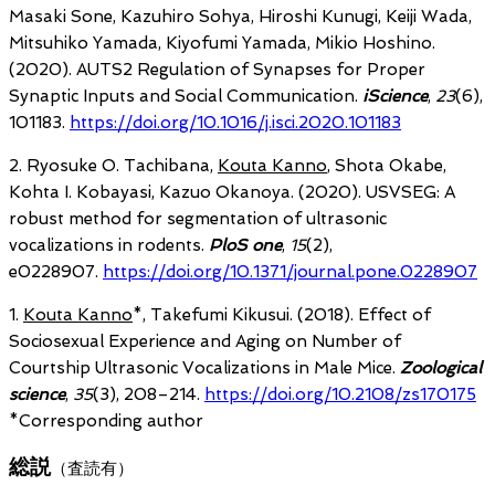
Masaki Sone, Kazuhiro Sohya, Hiroshi Kunugi, Keiji Wada,
Mitsuhiko Yamada, Kiyofumi Yamada, Mikio Hoshino.
(2020). AUTS2 Regulation of Synapses for Proper
Synaptic Inputs and Social Communication.
iScience
,
23
(6),
101183.
https://doi.org/10.1016/j.isci.2020.101183
2. Ryosuke O. Tachibana,
Kouta Kanno
, Shota Okabe,
Kohta I. Kobayasi, Kazuo Okanoya. (2020). USVSEG: A
robust method for segmentation of ultrasonic
vocalizations in rodents.
PloS one
,
15
(2),
e0228907.
https://doi.org/10.1371/journal.pone.0228907
1.
Kouta Kanno
*, Takefumi Kikusui. (2018). Effect of
Sociosexual Experience and Aging on Number of
Courtship Ultrasonic Vocalizations in Male Mice.
Zoological
science
,
35
(3), 208–214.
https://doi.org/10.2108/zs170175
*Corresponding author
総説
（査読有）