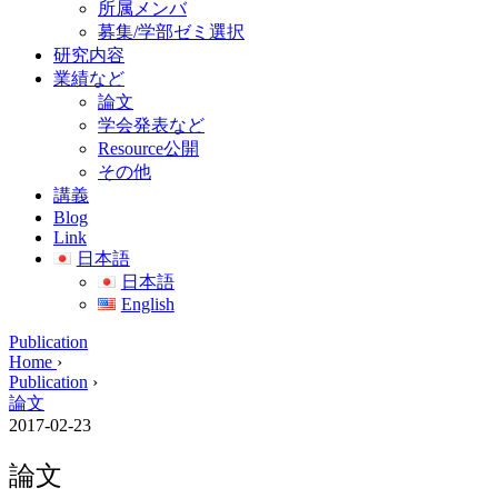
所属メンバ
募集/学部ゼミ選択
研究内容
業績など
論文
学会発表など
Resource公開
その他
講義
Blog
Link
日本語
日本語
English
Publication
Home
›
Publication
›
論文
2017-02-23
論文