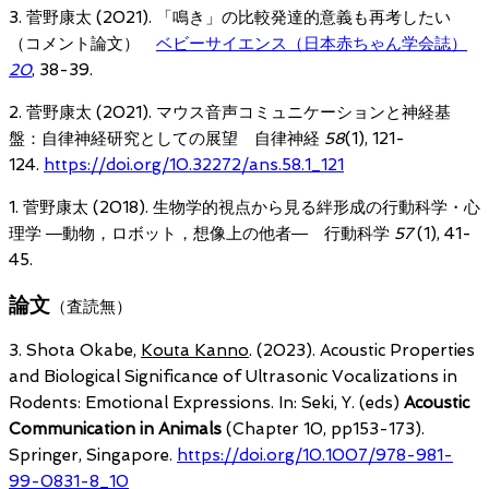
3. 菅野康太 (2021). 「鳴き」の比較発達的意義も再考したい
（コメント論文）
ベビーサイエンス（日本赤ちゃん学会誌）
20
, 38-39.
2. 菅野康太 (2021). マウス音声コミュニケーションと神経基
盤：自律神経研究としての展望 自律神経
58
(1), 121-
124.
https://doi.org/10.32272/ans.58.1_121
1. 菅野康太 (2018). 生物学的視点から見る絆形成の行動科学・心
理学 ―動物，ロボット，想像上の他者― 行動科学
57
(1), 41-
45.
論文
（査読無）
3. Shota Okabe,
Kouta Kanno
. (2023). Acoustic Properties
and Biological Significance of Ultrasonic Vocalizations in
Rodents: Emotional Expressions. In: Seki, Y. (eds)
Acoustic
Communication in Animals
(Chapter 10, pp153-173).
Springer, Singapore.
https://doi.org/10.1007/978-981-
99-0831-8_10