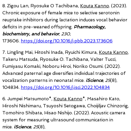
8. Zigou Lan, Ryosuke O Tachibana,
Kouta Kanno
. (2023).
Chronic exposure of female mice to selective serotonin
reuptake inhibitors during lactation induces vocal behavior
deficits in pre-weaned offspring.
Pharmacology,
biochemistry, and behavior
,
230
,
173606.
https://doi.org/
10.1016
/j.pbb.2023.173606
7. Lingling Mai, Hitoshi Inada, Ryuichi Kimura,
Kouta Kanno
,
Takeru Matsuda, Ryosuke O. Tachibana, Valter Tucci,
Fumiyasu Komaki, Noboru Hiroi, Noriko Osumi. (2022).
Advanced paternal age diversifies individual trajectories of
vocalization patterns in neonatal mice.
iScience
,
25
(8),
104834.
https://doi.org/10.1016/j.isci.2022.104834
6. Jumpei Matsumoto*,
Kouta Kanno
*, Masahiro Kato,
Hiroshi Nishimaru, Tsuyoshi Setogawa, Choijiljav Chinzorig,
Tomohiro Shibata, Hisao Nishijo. (2022). Acoustic camera
system for measuring ultrasound communication in
mice.
iScience
,
25
(8),