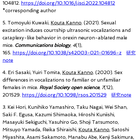
104812.
https://doi.org/10.1016/j.isci.2022.104812
*corresponding author
5. Tomoyuki Kuwaki,
Kouta Kanno
. (2021). Sexual
excitation induces courtship ultrasonic vocalizations and
cataplexy-like behavior in orexin neuron-ablated male
mice.
Communications biology
,
4
(1),
165.
https://doi.org/10.1038/s42003-021-01696-z
研究
note
4. Eri Sasaki, Yuiri Tomita,
Kouta Kanno
. (2020). Sex
differences in vocalizations to familiar or unfamiliar
females in mice.
Royal Society open science
,
7
(12),
201529.
https://doi.org/10.1098/rsos.201529
研究note
3. Kei Hori, Kunihiko Yamashiro, Taku Nagai, Wei Shan,
Saki F. Egusa, Kazumi Shimaoka, Hiroshi Kuniishi,
Masayuki Sekiguchi, Yasuhiro Go, Shoji Tatsumoto,
Mitsuyo Yamada, Reika Shiraishi,
Kouta Kanno
, Satoshi
Miyashita, Asami Sakamoto, Manabu Abe, Kenji Sakimura,