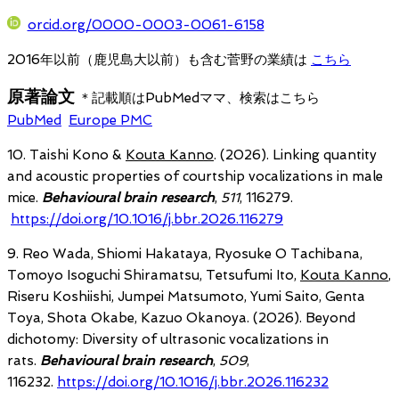
orcid.org/0000-0003-0061-6158
2016年以前（鹿児島大以前）も含む菅野の業績は
こちら
原著論文
＊記載順はPubMedママ、検索はこちら
PubMed
Europe PMC
10. Taishi Kono &
Kouta Kanno
. (2026). Linking quantity
and acoustic properties of courtship vocalizations in male
mice.
Behavioural brain research
,
511
, 116279.
https://doi.org/10.1016/j.bbr.2026.116279
9. Reo Wada, Shiomi Hakataya, Ryosuke O Tachibana,
Tomoyo Isoguchi Shiramatsu, Tetsufumi Ito,
Kouta Kanno
,
Riseru Koshiishi, Jumpei Matsumoto, Yumi Saito, Genta
Toya, Shota Okabe, Kazuo Okanoya. (2026). Beyond
dichotomy: Diversity of ultrasonic vocalizations in
rats.
Behavioural brain research
,
509
,
116232.
https://doi.org/10.1016/j.bbr.2026.116232