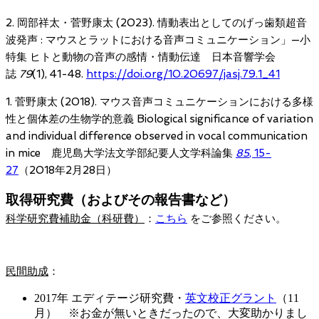
2. 岡部祥太・菅野康太 (2023). 情動表出としてのげっ歯類超音
波発声 : マウスとラットにおける音声コミュニケーション」—小
特集 ヒトと動物の音声の感情・情動伝達 日本音響学会
誌
79
(1), 41-48.
https://doi.org/10.20697/jasj.79.1_41
1. 菅野康太 (2018). マウス音声コミュニケーションにおける多様
性と個体差の生物学的意義 Biological significance of variation
and individual difference observed in vocal communication
in mice 鹿児島大学法文学部紀要人文学科論集
85
, 15-
27
（2018年2月28日）
取得研究費（およびその報告書など）
科学研究費補助金（科研費）
：
こちら
をご参照ください。
民間助成
：
2017年 エディテージ研究費・
英文校正グラント
（11
月） ※お金が無いときだったので、大変助かりまし