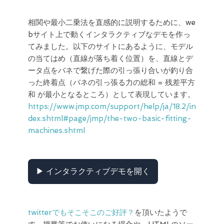
相関や最小二乗法を直感的に説明するために、we
bサイト上で動くインタラクティブなデモを作っ
てみました。
以下のサイトにあるように、モデル
の当てはめ（直線が落ち着く位置）を、直線とデ
ータ点をバネで繋げた際の引っ張り合いが釣り合
った終着点（バネの引っ張る力の総和 = 残差平方
和 が最小となるところ）として表現しています。
https://www.jmp.com/support/help/ja/18.2/in
dex.shtml#page/jmp/the-two-basic-fitting-
machines.shtml
▶ インタラクティブデモを開く
twitterでもそこそこのご好評？
を頂いたようで