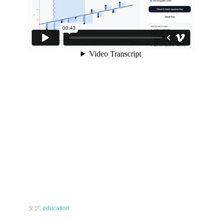
タグ:
education